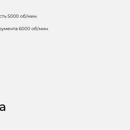
ть 5000 об/мин.
румента 6000 об/мин.
а