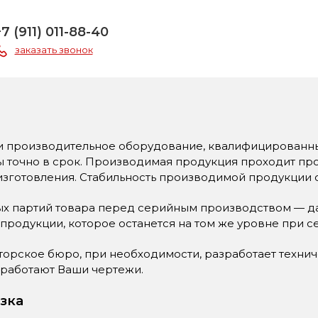
+7 (911) 011-88-40
заказать звонок
и производительное оборудование, квалифицированны
 точно в срок. Производимая продукция проходит про
 изготовления. Стабильность производимой продукции
х партий товара перед серийным производством — да
родукции, которое останется на том же уровне при 
торское бюро, при необходимости, разработает техни
оработают Ваши чертежи.
зка