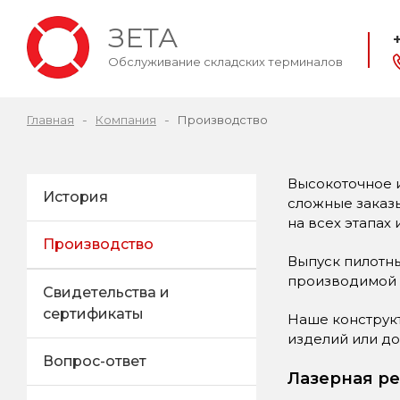
ЗЕТА
Обслуживание складских терминалов
Главная
Компания
Производство
Высокоточное 
История
сложные заказы
на всех этапах
Производство
Выпуск пилотны
производимой п
Свидетельства и
сертификаты
Наше конструк
изделий или д
Вопрос-ответ
Лазерная ре